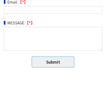
Email
【*】
MESSAGE
【*】