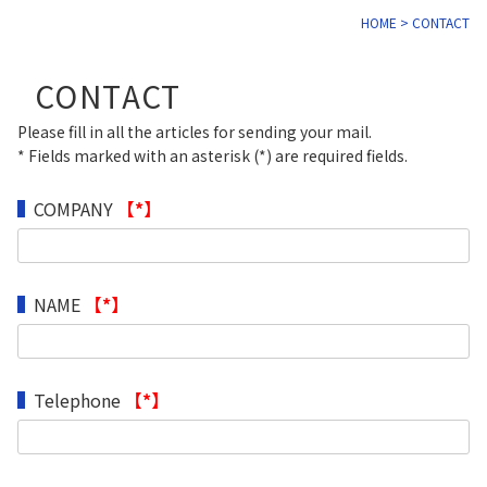
HOME
> CONTACT
CONTACT
Please fill in all the articles for sending your mail.
* Fields marked with an asterisk (*) are required fields.
COMPANY
【*】
NAME
【*】
Telephone
【*】