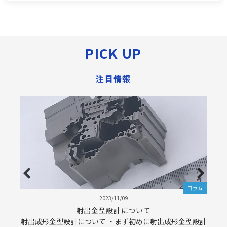
PICK UP
注目情報
ラム
コラム
2023/11/09
く解
射出金型設計について
射出成形金型設計について ・まず初めに射出成形金型設計
３